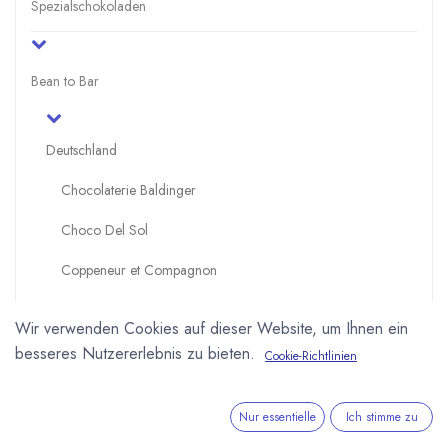
Spezialschokoladen
Bean to Bar
Deutschland
Chocolaterie Baldinger
Choco Del Sol
Coppeneur et Compagnon
Dos Estaciones - Cacao und Chocolate
Wir verwenden Cookies auf dieser Website, um Ihnen ein
Edelmond Chocolatiers
besseres Nutzererlebnis zu bieten.
Cookie-Richtlinien
Cahua - the secret chocolate lab
Nur essentielle
Ich stimme zu
Georgia Ramon