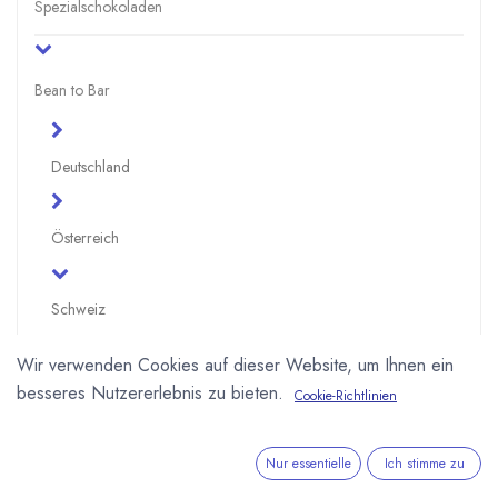
Spezialschokoladen
Bean to Bar
Deutschland
Österreich
Schweiz
Chocolat Manufaktur Bamert
Wir verwenden Cookies auf dieser Website, um Ihnen ein
besseres Nutzererlebnis zu bieten.
Cookie-Richtlinien
Garçoa
Grimm Schokolade
Nur essentielle
Ich stimme zu
Naturkostbar