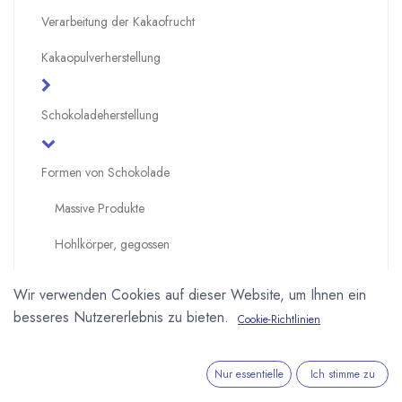
Verarbeitung der Kakaofrucht
Kakaopulverherstellung
Schokoladeherstellung
Formen von Schokolade
Massive Produkte
Hohlkörper, gegossen
Hohlkörper, geschleudert
Wir verwenden Cookies auf dieser Website, um Ihnen ein
Kältetechniken zum Formen
besseres Nutzererlebnis zu bieten.
Cookie-Richtlinien
One Shot
Nur essentielle
Ich stimme zu
Überzogene Produkte