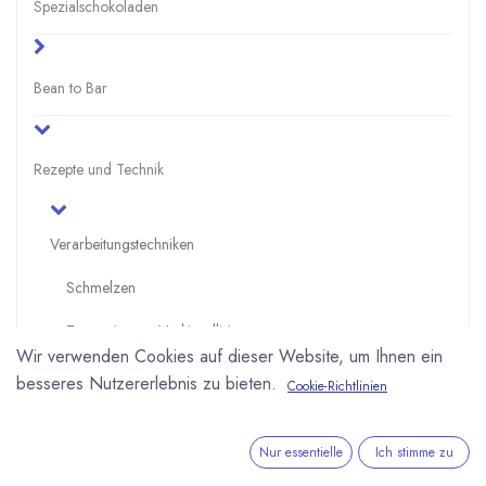
Spezialschokoladen
Bean to Bar
Rezepte und Technik
Verarbeitungstechniken
Schmelzen
Temperieren - Vorkirstallisieren
Wir verwenden Cookies auf dieser Website, um Ihnen ein
Färben von Formen
besseres Nutzererlebnis zu bieten.
Cookie-Richtlinien
Gießen von Hohlfiguren
Nur essentielle
Ich stimme zu
Gießen von Pralinenformen