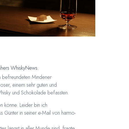
shers WhiskyNews.
em befreundeten Mindener
ser, einem sehr guten und
Whisky und Schokolade befassten.
 könne. Leider bin ich
ss Günter in seiner e-Mail von harmo­
 längst in aller Munde sind, fragte