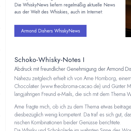
Die WhiskyNews liefern regelmäßig aktuelle News
aus der Welt des Whiskies, auch im Internet:
Armond Dishers WhiskyNews
Schoko-Whisky-Notes I
Abdruck mit freundlicher Genehmigung der Armond Di
Nahezu zeitgleich erhielt ich von Arne Homborg, ein
Chocolatier (www.theobroma-cacao.de) und Günter Mo
langjährigen Freund e-Mails, die sich mit dem Thema 
Arne fragte mich, ob ich zu dem Thema etwas beitragen
diesbezüglich wenig kompetent. Da traf es sich gut, da
ni­schen Kom­binationen bei­der Genüsse berichtete.
Da Whisky und Schokolade im wahrsten Sinne des Wortes