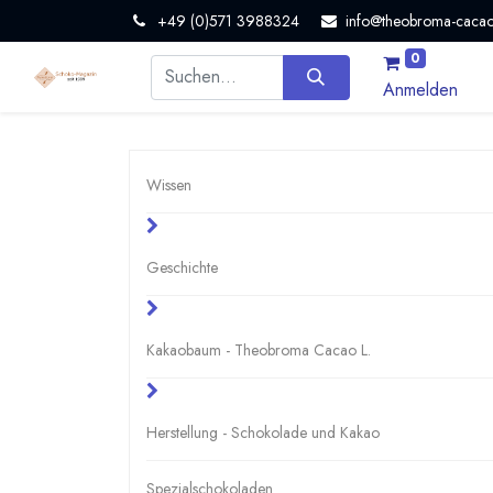
+49 (0)571 3988324
info@theobroma-cacao
0
Anmelden
Wissen
Geschichte
Kakaobaum - Theobroma Cacao L.
Herstellung - Schokolade und Kakao
Spezialschokoladen