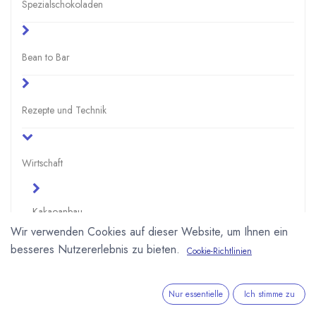
Spezialschokoladen
Bean to Bar
Rezepte und Technik
Wirtschaft
Kakaoanbau
Wir verwenden Cookies auf dieser Website, um Ihnen ein
besseres Nutzererlebnis zu bieten.
Cookie-Richtlinien
Kakao Verarbeitung
Kakaomarkt
Nur essentielle
Ich stimme zu
Rohkakaoverarbeitung