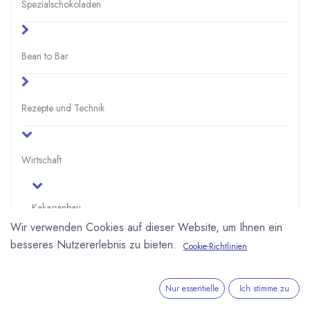
Spezialschokoladen
Bean to Bar
Rezepte und Technik
Wirtschaft
Kakaoanbau
Wir verwenden Cookies auf dieser Website, um Ihnen ein
Zahlen
besseres Nutzererlebnis zu bieten.
Cookie-Richtlinien
Auf der Plantage
Nur essentielle
Ich stimme zu
Fairer Handel