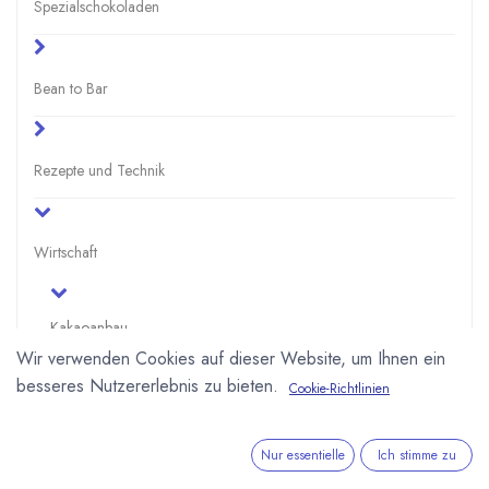
Spezialschokoladen
Bean to Bar
Rezepte und Technik
Wirtschaft
Kakaoanbau
Wir verwenden Cookies auf dieser Website, um Ihnen ein
Zahlen
besseres Nutzererlebnis zu bieten.
Cookie-Richtlinien
Auf der Plantage
Nur essentielle
Ich stimme zu
Fairer Handel