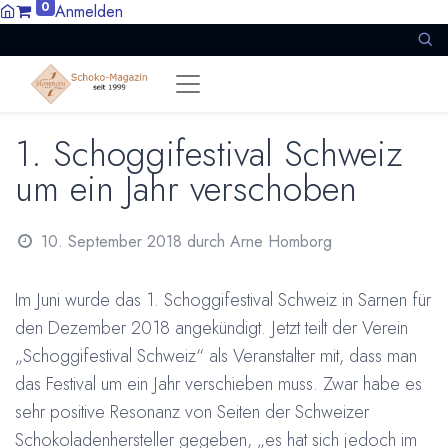
0
Anmelden
1. Schoggifestival Schweiz
um ein Jahr verschoben
10. September 2018
durch
Arne Homborg
Im Juni wurde das 1. Schoggifestival Schweiz in Sarnen für
den Dezember 2018 angekündigt. Jetzt teilt der Verein
„Schoggifestival Schweiz“ als Veranstalter mit, dass man
das Festival um ein Jahr verschieben muss. Zwar habe es
sehr positive Resonanz von Seiten der Schweizer
Schokoladenhersteller gegeben, „es hat sich jedoch im