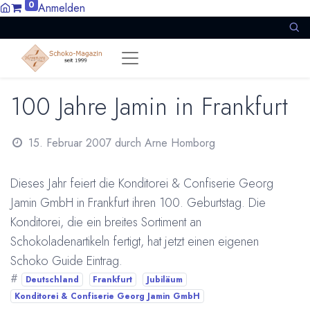
0
Anmelden
100 Jahre Jamin in Frankfurt
15. Februar 2007
durch
Arne Homborg
Dieses Jahr feiert die Konditorei & Confiserie Georg
Jamin GmbH in Frankfurt ihren 100. Geburtstag. Die
Konditorei, die ein breites Sortiment an
Schokoladenartikeln fertigt, hat jetzt einen eigenen
Schoko Guide Eintrag.
#
Deutschland
Frankfurt
Jubiläum
Konditorei & Confiserie Georg Jamin GmbH