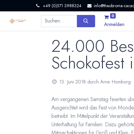
+49 (0)571 3988324
info@theobroma-cacao
0
Anmelden
24.000 Besu
Schokofest 
13. Juni 2018
durch
Arne Homborg
Am vergangenen Samstag feierten übe
Ausgerichtet wird das Fest von Mondel
betreibt. Im Mittelpunkt der Veransta
Unterhaltung für Familien. Dazu gehör
Mitmachaktionen für Groß und Klein. 