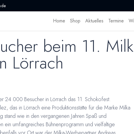
.de
Home
Shop
Aktuelles
Termine
Wi
cher beim 11. Milk
in Lörrach
r 24.000 Besucher in Lörrach das 11. Schokofest.
ez, das in Lörrach eine Produktionsstätte für die Marke Milka
ltung stand wie in den vergangenen Jahren Spaß und
ten ein umfangreiches Bühnenprogramm und vielfältige
Ebenfalls vor Ort war der Milka-Werbepartner Andreas