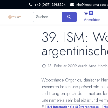
+49 (0)571 3988324
info@theobroma-cacao
0
Anmelden
39. ISM: W
argentinisch
18. Februar 2009
durch
Arne Homb
Woodshade Organics, dänischer Herstel
inspirieren lassen und präsentierte auf
und Honig entspricht dem traditionelle
Lateinamerika sehr beliebt ist und vermu
#
ISM Internationale Süßwarenmesse
Ne