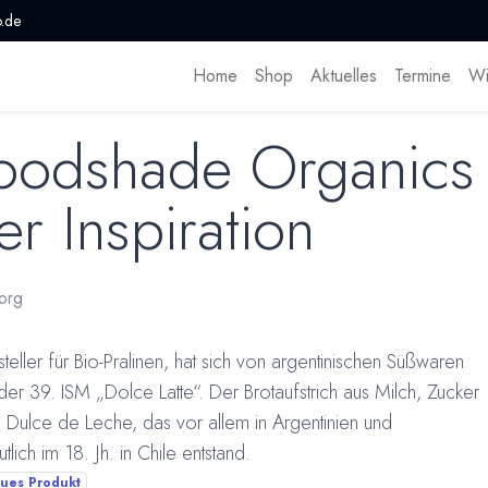
.de
Home
Shop
Aktuelles
Termine
Wi
oodshade Organics 
er Inspiration
org
ler für Bio-Pralinen, hat sich von argentinischen Süßwaren
 der 39. ISM „Dolce Latte“. Der Brotaufstrich aus Milch, Zucker
n Dulce de Leche, das vor allem in Argentinien und
tlich im 18. Jh. in Chile entstand.
ues Produkt