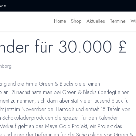
.de
Home
Shop
Aktuelles
Termine
Wi
nder für 30.000 £
mborg
England die Firma Green & Blacks bietet einen
 an. Zunächst hatte man bei Green & Blacks überlegt einen
ment zu nehmen, sich dann aber statt vieler tausend Stück für
eht jetzt im November bei Harrod's und enthält 15 Tafeln von
 Schokoladenprodukten die speziell für den Kalender
Verkauf geht an das Maya Gold Projekt, ein Projekt das
ese sind einer der Lieferanten für die Schokolade von Green &