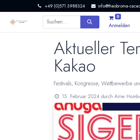
+49 (0)571 3988324
info@theobroma-cacao
0
Anmelden
Aktueller T
Kakao
Festivals, Kongresse, Wettbewerbe 
15. Februar 2024
durch
Arne Homb