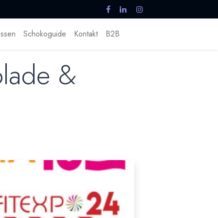
ssen
Schokoguide
Kontakt
B2B
olade &