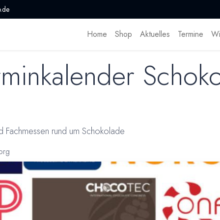
.de
Home
Shop
Aktuelles
Termine
Wi
erminkalender Schok
und Fachmessen rund um Schokolade
org