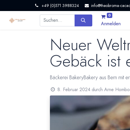
+49 (0)571 3988324
info@theobroma-cacao
0
Anmelden
Neuer Weltr
Gebäck ist 
Bäckerei BakeryBakery aus Bern mit e
8. Februar 2024
durch
Arne Hombo