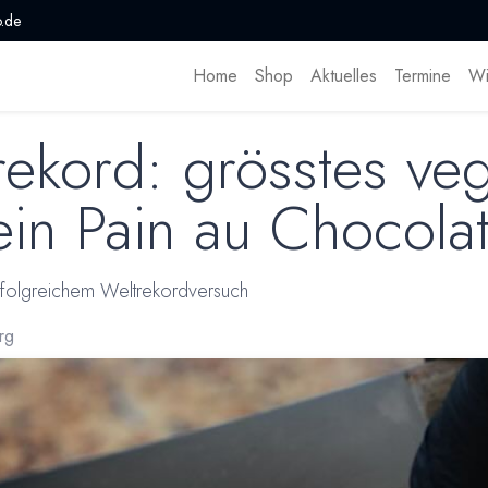
.de
Home
Shop
Aktuelles
Termine
Wi
ekord: grösstes ve
ein Pain au Chocola
rfolgreichem Weltrekordversuch
rg