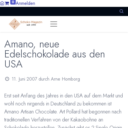
0
Anmelden
Amano, neue
Edelschokolade aus den
USA
11. Juni 2007
durch
Arne Homborg
Erst seit Anfang des Jahres in den USA auf dem Markt und
wohl noch nirgends in Deutschland zu bekommen ist
Amano Artisan Chocolate. Art Pollard hat begonnen nach
traditionellen Verfahren von der Kakaobohne an
Schokolade herzustellen. Zunächst gibt es 2 Single Origin