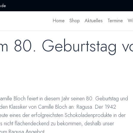
.de
Home
Shop
Aktuelles
Termine
Wi
 80. Geburtstag v
ille Bloch feiert in diesem Jahr seinen 80. Geburtstag und
r den Klassiker von Camille Bloch an: Ragusa. Der 1942
eute eines der erfolgreichsten Schokoladenprodukte in der
ings nicht flächendeckend zu bekommen, deshalb unser
 zum Ragusa Angebot