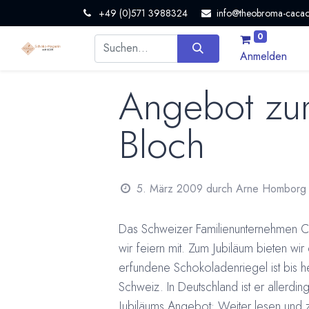
+49 (0)571 3988324
info@theobroma-cacao
0
Anmelden
Angebot zum
Bloch
5. März 2009
durch
Arne Homborg
Das Schweizer Familienunternehmen Cam
wir feiern mit. Zum Jubiläum bieten wi
erfundene Schokoladenriegel ist bis h
Schweiz. In Deutschland ist er allerd
Jubiläums Angebot:
Weiter lesen und