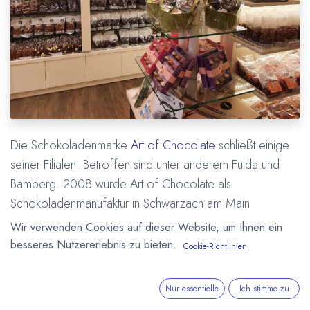
Die Schokoladenmarke
Art of Chocolate
schließt einige
seiner Filialen. Betroffen sind unter anderem Fulda und
Bamberg. 2008 wurde Art of Chocolate als
Schokoladenmanufaktur in Schwarzach am Main
gegründet und wuchs in der Folge um zahlreiche Filialen in
Wir verwenden Cookies auf dieser Website, um Ihnen ein
ganz Deutschland und den Niederlanden. 2021
besseres Nutzererlebnis zu bieten.
Cookie-Richtlinien
übernahm man während der Corona Pandemie einige
Hussel Filialen. Seit einigen Jahren gehört Art of
Nur essentielle
Ich stimme zu
Chocolate zur belgischen
The Chocolate Family
Gruppe.