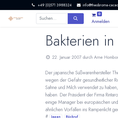
+49 (0)571 3988324
info@theobroma-cacao
0
Anmelden
Bakterien in
22. Januar 2007
durch
Arne Hombo
Der japanische Süßwarenhersteller Th
wegen der Gefahr gesundheitlicher Ris
Sahne und Milch verwendet zu haben, 
haben. Der Präsident der Firma Rintaro 
einige Manager bei europäischen und 
ähnlichen Vorfällen ins Rampenlicht ger
#
Japan
Rückruf