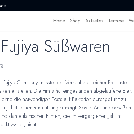
.de
Home
Shop
Aktuelles
Termine
Wi
 Fujiya Süßwaren
rg
e Fujiya Company musste den Verkauf zahlreicher Produkte
iken einstellen. Die Firma hat eingestanden abgelaufene Eier,
ohne die notwendigen Tests auf Bakterien durchgeführt zu
Fujii hat seinen Rücktritt angekündigt. Soviel Anstand besaßen
nordamerikanischen Firmen, die im vergangenen Jahr mit
ückt waren, nicht.