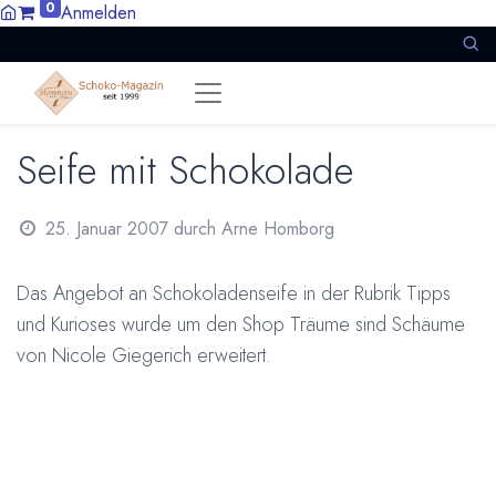
0
Anmelden
Seife mit Schokolade
25. Januar 2007
durch
Arne Homborg
Das Angebot an Schokoladenseife in der Rubrik Tipps
und Kurioses wurde um den Shop Träume sind Schäume
von Nicole Giegerich erweitert.