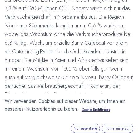
7,3 % auf 190 Millionen CHF. Negativ wirkte sich nur das
Verbrauchergeschäft in Nordamerika aus. Die Region
Nord- und Südamerika konnte nur um 0,6 % wachsen,
wobei das Wachstum ohne die Verbraucherprodukte bei
6,8 % lag. Wachstum erzielte Barry Callebaut vor allem
als Outsourcing-Partner für die Schokoladen-Industrie in
Europa. Die Märkte in Asien und Afrika entwickelten sich
mit einem Wachstum von 10,5 % ebenfalls gut, wenn
auch auf vergleichsweise kleinem Niveau. Barry Callebaut
betrachtet das Verbrauchergeschäft in Kamerun, der
Elfenbeinküste und im Senegal nicht länger als
Wir verwenden Cookies auf dieser Website, um Ihnen ein
Kerngeschäft und verkaufte zum 28.2.2007 die Firma
besseres Nutzererlebnis zu bieten.
Cookie-Richtlinien
Chocosen im Senegal an das lokale Management. Die
für den Sommer 2007 geplante Unterzeichnung zur
Übernahmen von Nestlé Fabriken und die Lieferung von
Nur essentielle
Ich stimme zu
Jährlich 43.000 Tonnen Flüssigschokolade an Nestlé wird