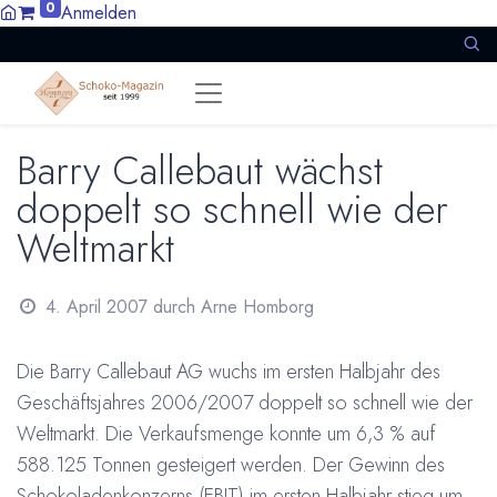
0
Anmelden
Barry Callebaut wächst
doppelt so schnell wie der
Weltmarkt
4. April 2007
durch
Arne Homborg
Die Barry Callebaut AG wuchs im ersten Halbjahr des
Geschäftsjahres 2006/2007 doppelt so schnell wie der
Weltmarkt. Die Verkaufsmenge konnte um 6,3 % auf
588.125 Tonnen gesteigert werden. Der Gewinn des
Schokoladenkonzerns (EBIT) im ersten Halbjahr stieg um