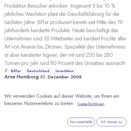
Produktion Besucher anlocken. Insgesamt 5 bis 10 %
jährliches Wachstum plant die Geschäftsführung für die
nächsten Jahre. Biffar produziert bereits seit Mitte des 19.
Jahrhunderts kandierte Produkte. Heute beschäftigt das
Unternehmen rund 35 Mitarbeiter und kandiert Früchte aller
Art von Ananas bis Zitronen. Spezialität des Unternehmens
ist aber kandierter Ingwer, der mit rund 250 bis 280
Tonnen pro Jahr rund 80 Prozent des Umsatzes ausmacht.
#
Biffar
Deutschland
Investition
Arne Homborg
31. Dezember 2008
Wir verwenden Cookies auf dieser Website, um Ihnen ein
DIESEN BEITRAG TEILEN
besseres Nutzererlebnis zu bieten.
Cookie-Richtlinien
Nur essentielle
Ich stimme zu