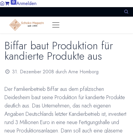
0
Anmelden
Biffar baut Produktion für
kandierte Produkte aus
31. Dezember 2008
durch
Arne Homborg
Der Familienbetrieb Biffar aus dem pfälzischen
Deidesheim baut seine Produktion für kandierte Produkte
deutlich aus. Das Unternehmen, das nach eigenen
Angaben Deutschlands letzter Kandierbetrieb ist, investiert
rund 3 Millionen Euro in eine neue Fertigungshalle und
neue Produktionsanlagen. Dann soll auch eine gläserne