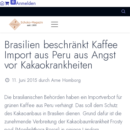
0
Anmelden
Brasilien beschränkt Kaffee
Import aus Peru aus Angst
vor Kakaokrankheiten
11. Juni 2015
durch
Arne Homborg
Die brasilianischen Behörden haben ein Importverbot für
grünen Kaffee aus Peru verhängt. Das soll dem Schutz
des Kakaoanbaus in Brasilien dienen. Grund dafür ist die
zunehmende Verbreitung der Kakaobaumkrankheit Frosty
pod (Moniliphthora Roreri) in einigen Ländern