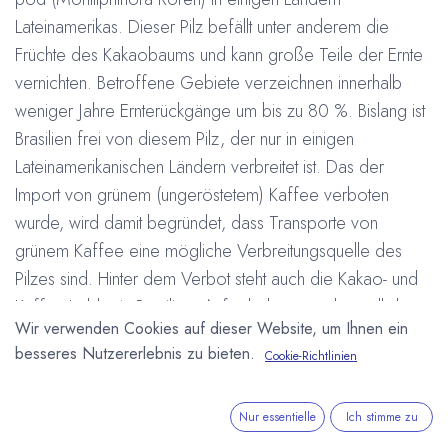
Lateinamerikas. Dieser Pilz befällt unter anderem die
Früchte des Kakaobaums und kann große Teile der Ernte
vernichten. Betroffene Gebiete verzeichnen innerhalb
weniger Jahre Ernterückgänge um bis zu 80 %. Bislang ist
Brasilien frei von diesem Pilz, der nur in einigen
Lateinamerikanischen Ländern verbreitet ist. Das der
Import von grünem (ungeröstetem) Kaffee verboten
wurde, wird damit begründet, dass Transporte von
grünem Kaffee eine mögliche Verbreitungsquelle des
Pilzes sind. Hinter dem Verbot steht auch die Kakao- und
Kaffee-Lobby in Brasilien. Aufgehoben werden soll das
Wir verwenden Cookies auf dieser Website, um Ihnen ein
Verbot erst, wenn Perus Behörden nachweisen können,
besseres Nutzererlebnis zu bieten.
Cookie-Richtlinien
das von den Transporten keine Gefahr ausgeht. Frosty
pod ist eine der gravierendsten Kakaokrankheiten der
Welt. Würde diese Krankheit den Sprung in die großen
Nur essentielle
Ich stimme zu
Anbauregionen Afrikas und Asiens schaffen, wäre ein