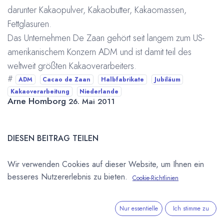
darunter Kakaopulver, Kakaobutter, Kakaomassen,
Fettglasuren.
Das Unternehmen De Zaan gehört seit langem zum US-
amerikanischem Konzern
ADM und ist damit teil des
weltweit größten Kakaoverarbeiters.
#
ADM
Cacao de Zaan
Halbfabrikate
Jubiläum
Kakaoverarbeitung
Niederlande
Arne Homborg
26. Mai 2011
DIESEN BEITRAG TEILEN
Wir verwenden Cookies auf dieser Website, um Ihnen ein
besseres Nutzererlebnis zu bieten.
Cookie-Richtlinien
Nur essentielle
Ich stimme zu
STICHWÖRTER