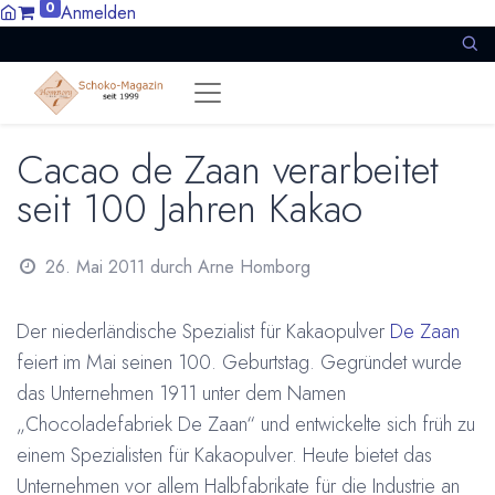
0
Anmelden
Cacao de Zaan verarbeitet
seit 100 Jahren Kakao
26. Mai 2011
durch
Arne Homborg
Der niederländische Spezialist für Kakaopulver
De Zaan
feiert im Mai seinen 100. Geburtstag. Gegründet wurde
das Unternehmen 1911 unter dem Namen
„Chocoladefabriek De Zaan“ und entwickelte sich früh zu
einem Spezialisten für Kakaopulver. Heute bietet das
Unternehmen vor allem Halbfabrikate für die Industrie an