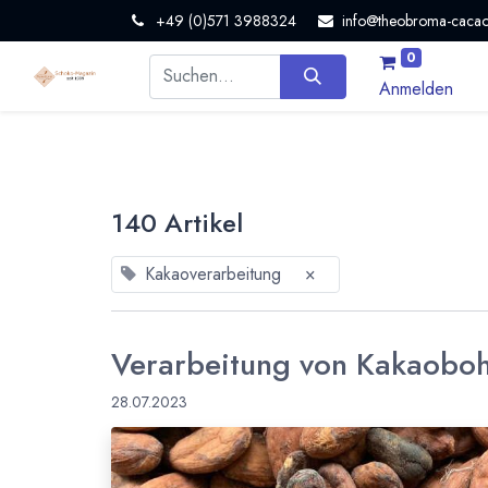
+49 (0)571 3988324
info@theobroma-cacao
0
Anmelden
140 Artikel
Kakaoverarbeitung
×
Verarbeitung von Kakaoboh
28.07.2023