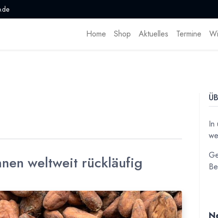
.de
Home
Shop
Aktuelles
Termine
Wi
ÜB
In
we
Ge
nen weltweit rückläufig
Be
Ne