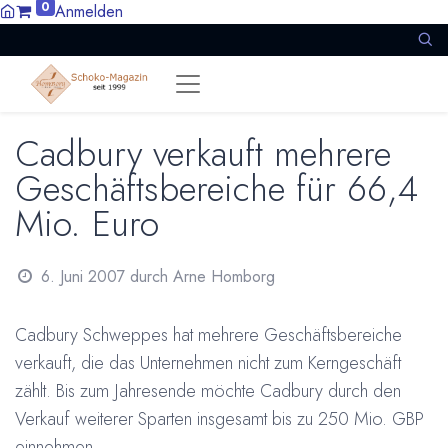
0
Anmelden
Cadbury verkauft mehrere
Geschäftsbereiche für 66,4
Mio. Euro
6. Juni 2007
durch
Arne Homborg
Cadbury Schweppes hat mehrere Geschäftsbereiche
verkauft, die das Unternehmen nicht zum Kerngeschäft
zählt. Bis zum Jahresende möchte Cadbury durch den
Verkauf weiterer Sparten insgesamt bis zu 250 Mio. GBP
einnehmen.