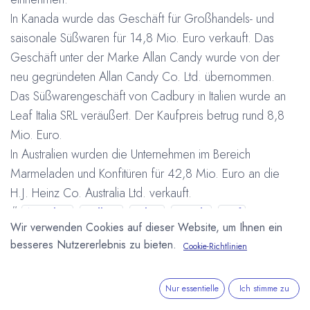
In Kanada wurde das Geschäft für Großhandels- und
saisonale Süßwaren für 14,8 Mio. Euro verkauft. Das
Geschäft unter der Marke Allan Candy wurde von der
neu gegründeten Allan Candy Co. Ltd. übernommen.
Das Süßwarengeschäft von Cadbury in Italien wurde an
Leaf Italia SRL veräußert. Der Kaufpreis betrug rund 8,8
Mio. Euro.
In Australien wurden die Unternehmen im Bereich
Marmeladen und Konfitüren für 42,8 Mio. Euro an die
H.J. Heinz Co. Australia Ltd. verkauft.
#
Australien
Cadbury
Italien
Kanada
Leaf
Wir verwenden Cookies auf dieser Website, um Ihnen ein
Übernahme / Verkauf / Kauf
Arne Homborg
6. Juni 2007
besseres Nutzererlebnis zu bieten.
Cookie-Richtlinien
Nur essentielle
Ich stimme zu
DIESEN BEITRAG TEILEN