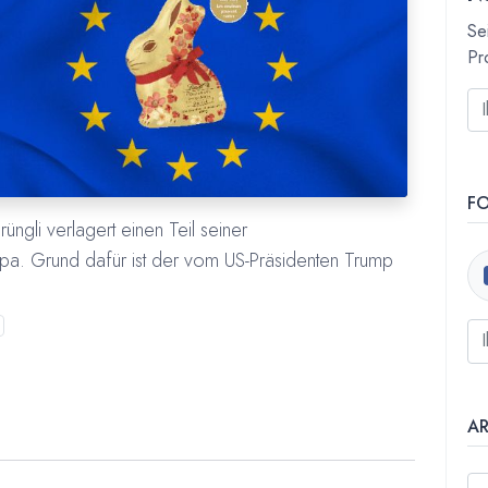
Se
Pr
F
ngli verlagert einen Teil seiner
a. Grund dafür ist der vom US-Präsidenten Trump
A