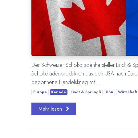
Der Schweizer Schokoladenhersteller Lindt & Sprü
Schokoladenproduktion aus den USA nach Europ
begonnene Handelskrieg mit ...
Europa
Kanada
Lindt & Sprüngli
USA
Wirtschaft
Mehr lesen