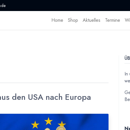
.de
Home
Shop
Aktuelles
Termine
Wi
ÜB
In
we
Ge
 aus den USA nach Europa
Be
Ne