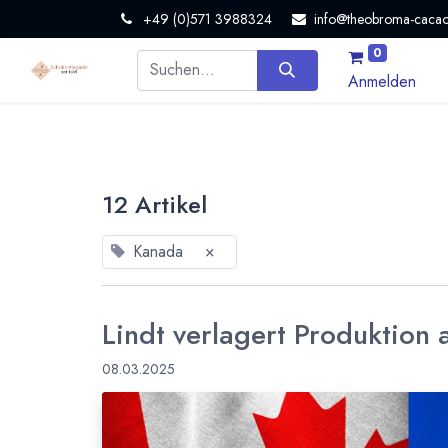
+49 (0)571 3988324
info@theobroma-cacao
0
Anmelden
12 Artikel
Kanada
×
Lindt verlagert Produktion
08.03.2025