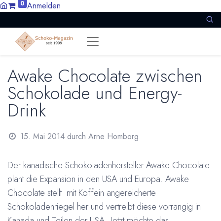
0
Anmelden
Awake Chocolate zwischen
Schokolade und Energy-
Drink
15. Mai 2014
durch
Arne Homborg
Der kanadische Schokoladenhersteller Awake Chocolate
plant die Expansion in den USA und Europa. Awake
Chocolate stellt mit Koffein angereicherte
Schokoladenriegel her und vertreibt diese vorrangig in
Kanada und Teilen der USA. Jetzt möchte das