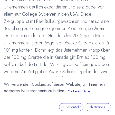
Unternehmen deutlich expandieren und setzt dabei vor
allem auf College Studenten in den USA. Diese
Zielgruppe ist mit Red Bull aufgewachsen und hat so eine
Beziehung zu leistungssteigernden Produkten, so Adam
Deremo einer der drei Gründer des 2012 gestarteten
Unternehmens. Jeder Riegel von Awake Chocolate enthält
101 mg Koffein. Damit liegt das Unternehmen knapp über
der 100 mg Grenze die in Kanada gilt. Erst ab 100 mg
Koffein darf dort mit der Wirkung von Koffein geworben
werden. Zur Zeit gibt es Awake Schokoriegel in den zwei
Sorten "Milch" und "Karamell", für 2015 ist eine erste
Wir verwenden Cookies auf dieser Website, um Ihnen ein
Version mit dunkler Schokolade geplant. In Nordamerika
besseres Nutzererlebnis zu bieten.
Cookie-Richtlinien
teilt sich Awake den Markt für Energie-Schokoladen mit
der US-FIrma Rocket Chocolate und der deutschen Marke
Scho-Ka-Kola
.
Nur essentielle
Ich stimme zu
#
Awake Chocolate
Europa
Export
Kanada