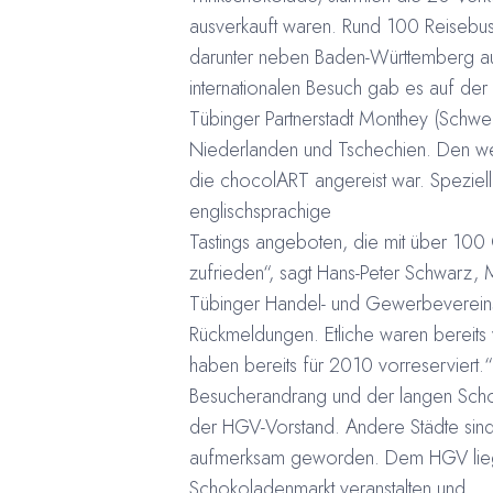
ausverkauft waren. Rund 100 Reisebu
darunter neben Baden-Württemberg a
internationalen Besuch gab es auf de
Tübinger Partnerstadt Monthey (Schweiz
Niederlanden und Tschechien. Den wei
die chocolART angereist war. Speziell 
englischsprachige
Tastings angeboten, die mit über 100 
zufrieden“, sagt Hans-Peter Schwarz,
Tübinger Handel- und Gewerbevereins
Rückmeldungen. Etliche waren bereits
haben bereits für 2010 vorreserviert.
Besucherandrang und der langen Sch
der HGV-Vorstand. Andere Städte sind 
aufmerksam geworden. Dem HGV liegen
Schokoladenmarkt veranstalten und