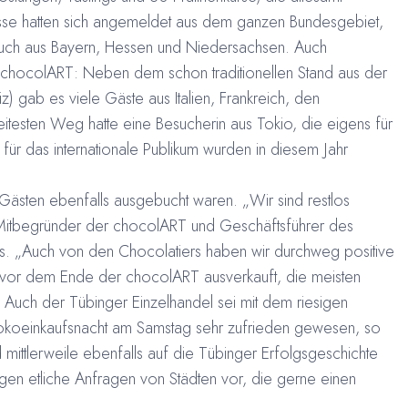
sse hatten sich angemeldet aus dem ganzen Bundesgebiet,
uch aus Bayern, Hessen und Niedersachsen. Auch
r chocolART: Neben dem schon traditionellen Stand aus der
) gab es viele Gäste aus Italien, Frankreich, den
testen Weg hatte eine Besucherin aus Tokio, die eigens für
für das internationale Publikum wurden in diesem Jahr
Gästen ebenfalls ausgebucht waren. „Wir sind restlos
 Mitbegründer der chocolART und Geschäftsführer des
. „Auch von den Chocolatiers haben wir durchweg positive
 vor dem Ende der chocolART ausverkauft, die meisten
“ Auch der Tübinger Einzelhandel sei mit dem riesigen
okoeinkaufsnacht am Samstag sehr zufrieden gewesen, so
mittlerweile ebenfalls auf die Tübinger Erfolgsgeschichte
 etliche Anfragen von Städten vor, die gerne einen