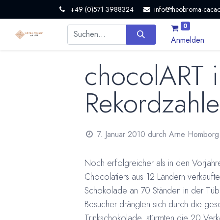
+49 (0)571 3988324
info@theobroma-cacao
0
Anmelden
chocolART i
Rekordzahl
7. Januar 2010
durch
Arne Homborg
Noch erfolgreicher als in den Vorja
Chocolatiers aus 12 Ländern verkauf
Schokolade an 70 Ständen in der Tübi
Besucher drängten sich durch die ge
Trinkschokolade, stürmten die 20 Verko