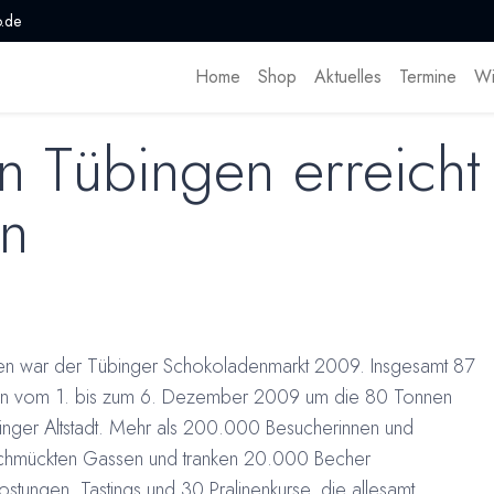
.de
Home
Shop
Aktuelles
Termine
Wi
n Tübingen erreicht
en
hren war der Tübinger Schokoladenmarkt 2009. Insgesamt 87
ten vom 1. bis zum 6. Dezember 2009 um die 80 Tonnen
nger Altstadt. Mehr als 200.000 Besucherinnen und
schmückten Gassen und tranken 20.000 Becher
stungen, Tastings und 30 Pralinenkurse, die allesamt