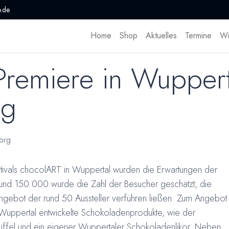
.de
Home
Shop
Aktuelles
Termine
Wi
remiere in Wuppert
lg
org
tivals chocolART in Wuppertal wurden die Erwartungen der
f rund 150.000 wurde die Zahl der Besucher geschätzt, die
gebot der rund 50 Aussteller verführen ließen. Zum Angebot
r Wuppertal entwickelte Schokoladenprodukte, wie der
üffel und ein eigener Wuppertaler Schokoladenlikör. Neben