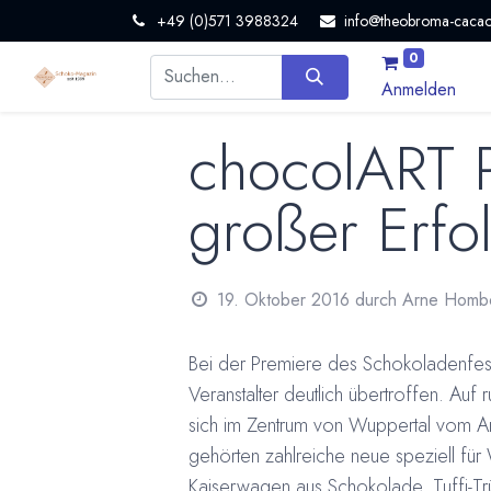
+49 (0)571 3988324
info@theobroma-cacao
0
Anmelden
chocolART P
großer Erfo
19. Oktober 2016
durch
Arne Homb
Bei der Premiere des Schokoladenfes
Veranstalter deutlich übertroffen. Au
sich im Zentrum von Wuppertal vom An
gehörten zahlreiche neue speziell fü
Kaiserwagen aus Schokolade, Tuffi-Tr