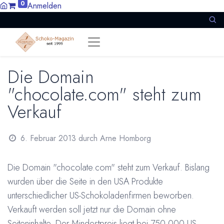
0
Anmelden
Die Domain
"chocolate.com" steht zum
Verkauf
6. Februar 2013
durch
Arne Homborg
Die Domain "chocolate.com" steht zum Verkauf. Bislang
wurden über die Seite in den USA Produkte
unterschiedlicher US-Schokoladenfirmen beworben.
Verkauft werden soll jetzt nur die Domain ohne
Seiteninhalte. Der Mindestpreis liegt bei 750.000 US-