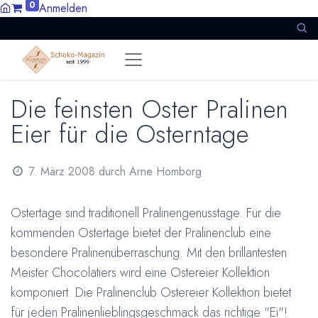
0
Anmelden
Die feinsten Oster Pralinen
Eier für die Osterntage
7. März 2008
durch
Arne Homborg
Ostertage sind traditionell Pralinengenusstage. Für die
kommenden Ostertage bietet der Pralinenclub eine
besondere Pralinenüberraschung. Mit den brillantesten
Meister Chocolatiers wird eine Ostereier Kollektion
komponiert. Die Pralinenclub Ostereier Kollektion bietet
für jeden Pralinenlieblingsgeschmack das richtige "Ei"!