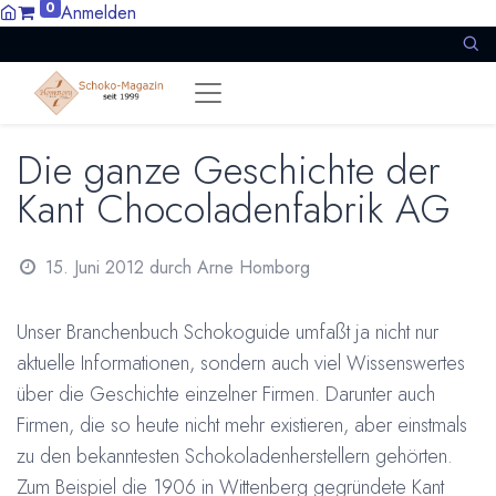
0
Anmelden
Die ganze Geschichte der
Kant Chocoladenfabrik AG
15. Juni 2012
durch
Arne Homborg
Unser Branchenbuch
Schokoguide umfaßt ja nicht nur
aktuelle Informationen, sondern auch viel Wissenswertes
über die Geschichte einzelner Firmen. Darunter auch
Firmen, die so heute nicht mehr existieren, aber einstmals
zu den bekanntesten Schokoladenherstellern gehörten.
Zum Beispiel die 1906 in Wittenberg gegründete Kant