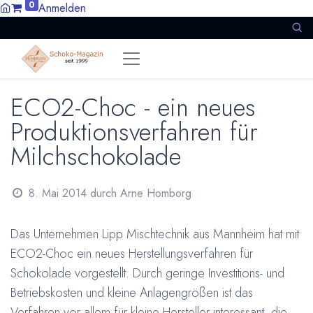
0
Anmelden
ECO2-Choc - ein neues
Produktionsverfahren für
Milchschokolade
8. Mai 2014
durch
Arne Homborg
Das Unternehmen Lipp Mischtechnik aus Mannheim hat mit
ECO2-Choc ein neues Herstellungsverfahren für
Schokolade vorgestellt. Durch geringe Investitions- und
Betriebskosten und kleine Anlagengrößen ist das
Verfahren vor allem für kleine Hersteller interessant, die