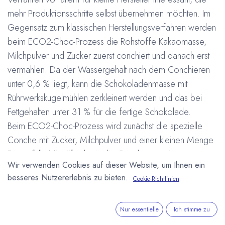
mehr Produktionsschritte selbst übernehmen möchten. Im
Gegensatz zum klassischen Herstellungsverfahren werden
beim ECO2-Choc-Prozess die Rohstoffe Kakaomasse,
Milchpulver und Zucker zuerst conchiert und danach erst
vermahlen. Da der Wassergehalt nach dem Conchieren
unter 0,6 % liegt, kann die Schokoladenmasse mit
Rührwerkskugelmühlen zerkleinert werden und das bei
Fettgehalten unter 31 % für die fertige Schokolade.
Beim ECO2-Choc-Prozess wird zunächst die spezielle
Conche mit Zucker, Milchpulver und einer kleinen Menge
Fett gefüllt. Mit Hilfe der in die Conche integrierten
Wir verwenden Cookies auf dieser Website, um Ihnen ein
Wirbelkammern wird der Zucker auf eine Korngröße von
besseres Nutzererlebnis zu bieten.
Cookie-Richtlinien
300 my zerkleinert. Dann erfolgt die Zugabe der
Kakaomasse. Es kann mit etwa 13 % Fettgehalt conchiert
werden. Zum Schluss wird das für die erste Mahlstufe
Nur essentielle
Ich stimme zu
notwendige Fett zugegeben. Danach durchläuft die