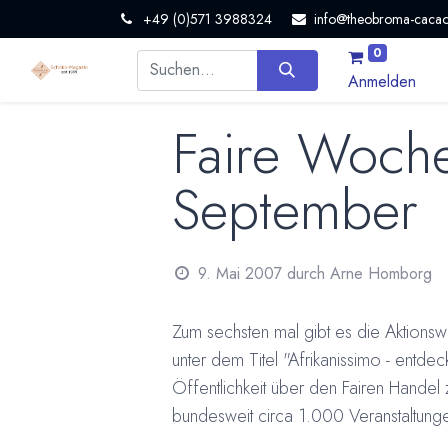
+49 (0)571 3988324
info@theobroma-cacao
0
Anmelden
Faire Woche
September
9. Mai 2007
durch
Arne Homborg
Zum sechsten mal gibt es die Aktions
unter dem Titel "Afrikanissimo - entdec
Öffentlichkeit über den Fairen Handel
bundesweit circa 1.000 Veranstaltunge