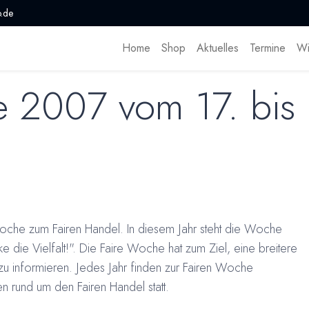
.de
Home
Shop
Aktuelles
Termine
Wi
 2007 vom 17. bis
woche zum Fairen Handel. In diesem Jahr steht die Woche
ke die Vielfalt!". Die Faire Woche hat zum Ziel, eine breitere
 zu informieren. Jedes Jahr finden zur Fairen Woche
n rund um den Fairen Handel statt.