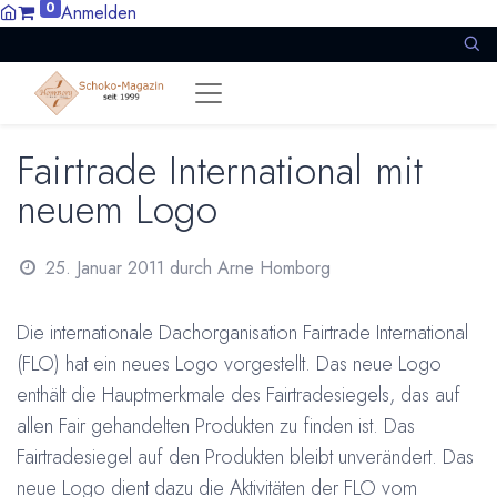
0
Anmelden
Fairtrade International mit
neuem Logo
25. Januar 2011
durch
Arne Homborg
Die internationale Dachorganisation Fairtrade International
(FLO) hat ein neues Logo vorgestellt. Das neue Logo
enthält die Hauptmerkmale des Fairtradesiegels, das auf
allen Fair gehandelten Produkten zu finden ist. Das
Fairtradesiegel auf den Produkten bleibt unverändert. Das
neue Logo dient dazu die Aktivitäten der FLO vom