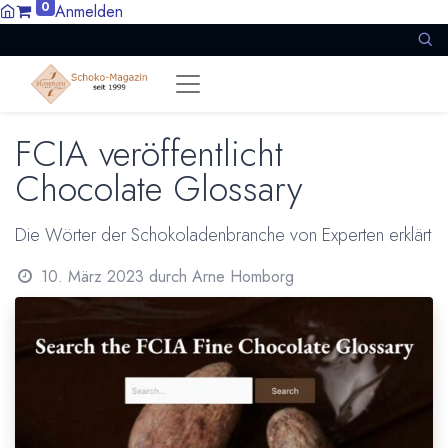
0
Anmelden
FCIA veröffentlicht
Chocolate Glossary
Die Wörter der Schokoladenbranche von Experten erklärt
10. März 2023
durch
Arne Homborg