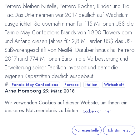
Ferrero bleiben Nutella, Ferrero Rocher, Kinder und Tic
Tac.Das Unternehmen war 2017 deutlich auf Wachstum
ausgerichtet. So übernahm man für 115 Millionen US$ die
Fannie May Confections Brands von 1-800-Flowers.com
und Anfang diesen Jahres für 2,8 Milliarden US$ das US-
Süßwarengeschäft von Nestlé. Darüber hinaus hat Ferrero
2017 rund 774 Millionen Euro in die Verbesserung und
Erweiterung seiner Fabriken investiert und damit die
eigenen Kapazitäten deutlich ausgebaut.
#
Fannie May Confections
Ferrero
Italien
Wirtschaft
Arne Homborg
29. März 2018
Wir verwenden Cookies auf dieser Website, um Ihnen ein
besseres Nutzererlebnis zu bieten.
Cookie-Richtlinien
DIESEN BEITRAG TEILEN
Nur essentielle
Ich stimme zu