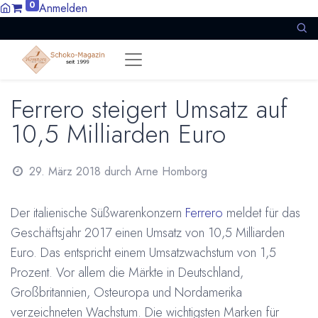
0
Anmelden
Ferrero steigert Umsatz auf
10,5 Milliarden Euro
29. März 2018
durch
Arne Homborg
Der italienische Süßwarenkonzern
Ferrero
meldet für das
Geschäftsjahr 2017 einen Umsatz von 10,5 Milliarden
Euro. Das entspricht einem Umsatzwachstum von 1,5
Prozent. Vor allem die Märkte in Deutschland,
Großbritannien, Osteuropa und Nordamerika
verzeichneten Wachstum. Die wichtigsten Marken für