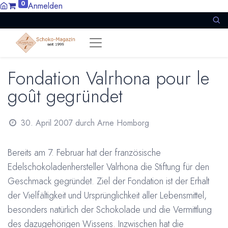
0
Anmelden
Fondation Valrhona pour le
goût gegründet
30. April 2007
durch
Arne Homborg
Bereits am 7. Februar hat der französische
Edelschokoladenhersteller Valrhona die Stiftung für den
Geschmack gegründet. Ziel der Fondation ist der Erhalt
der Vielfältigkeit und Ursprünglichkeit aller Lebensmittel,
besonders natürlich der Schokolade und die Vermittlung
des dazugehörigen Wissens. Inzwischen hat die