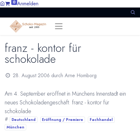
0
Anmelden
franz - kontor für
schokolade
28. August 2006
durch
Arne Homborg
Am 4. September eröffnet in Münchens Innenstadt ein
neues Schokoladengeschäft: franz - kontor für
schokolade
#
Deutschland
Eröffnung / Premiere
Fachhandel
München