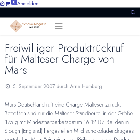
0
Anmelden
Freiwilliger Produktrückruf
für Malteser-Charge von
Mars
5. September 2007
durch
Arne Homborg
Mars Deutschland ruft eine Charge Malteser zurück.
Betroffen sind nur die Malteser Standbeutel in der Größe
175 g mit Mindesthaltbarkeitsdatum 16.12.07. Bei den in
Slough (England) hergestellten Milchschokoladendragees
besteht laut Mars "ein minimales Risiko, dass das Produkt