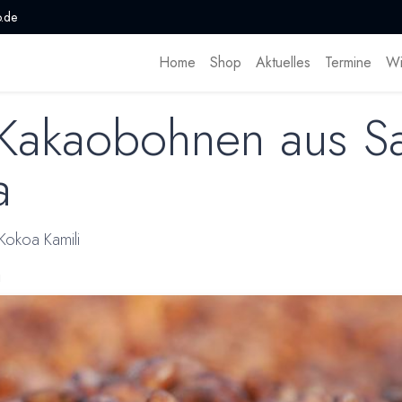
.de
Home
Shop
Aktuelles
Termine
Wi
 Kakaobohnen aus 
a
Kokoa Kamili
g