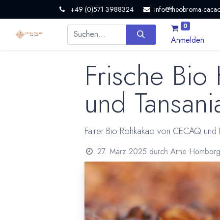
+49 (0)571 3988324
info@theobroma-cacao
0
Anmelden
Frische Bio
und Tansani
Fairer Bio Rohkakao von CECAQ und 
27. März 2025
durch
Arne Hombor