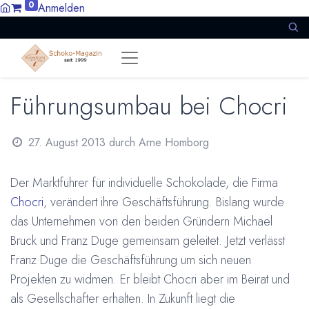
0
Anmelden
Führungsumbau bei Chocri
27. August 2013
durch
Arne Homborg
Der Marktführer für individuelle Schokolade, die Firma
Chocri
, verändert ihre Geschäftsführung. Bislang wurde
das Unternehmen von den beiden Gründern Michael
Bruck und Franz Duge gemeinsam geleitet. Jetzt verlässt
Franz Duge die Geschäftsführung um sich neuen
Projekten zu widmen. Er bleibt Chocri aber im Beirat und
als Gesellschafter erhalten. In Zukunft liegt die