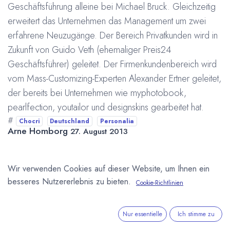
Geschäftsführung alleine bei Michael Bruck. Gleichzeitig
erweitert das Unternehmen das Management um zwei
erfahrene Neuzugänge. Der Bereich Privatkunden wird in
Zukunft von Guido Veth (ehemaliger Preis24
Geschäftsführer) geleitet. Der Firmenkundenbereich wird
vom Mass-Customizing-Experten Alexander Ertner geleitet,
der bereits bei Unternehmen wie myphotobook,
pearlfection, youtailor und designskins gearbeitet hat.
#
Chocri
Deutschland
Personalia
Arne Homborg
27. August 2013
Wir verwenden Cookies auf dieser Website, um Ihnen ein
DIESEN BEITRAG TEILEN
besseres Nutzererlebnis zu bieten.
Cookie-Richtlinien
Nur essentielle
Ich stimme zu