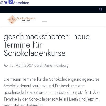
0
Anmelden
geschmackstheater: neue
Termine für
Schokoladenkurse
15. April 2007
durch
Arne Homborg
Die neuen Termine für die Schokoladengrundlagenkurse,
Schokoladenaufbaukurse und Pralinenkurse des
geschmackstheaters bis zum Herbst stehen jetzt fest. Alle
Termine in der Schokoladenschule in Huerth sind jetzt im:
Veranstaltungskalender