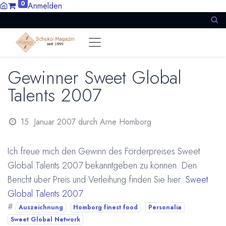
0
Anmelden
Gewinner Sweet Global
Talents 2007
15. Januar 2007
durch
Arne Homborg
Ich freue mich den Gewinn des Förderpreises Sweet
Global Talents 2007 bekanntgeben zu können. Den
Bericht über Preis und Verleihung finden Sie hier:
Sweet
Global Talents 2007
#
Auszeichnung
Homborg finest food
Personalia
Sweet Global Network