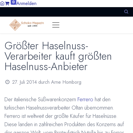
0
Anmelden
Größter Haselnuss-
Verarbeiter kauft größten
Haselnuss-Anbieter
27. Juli 2014
durch
Arne Homborg
Der italienische Süßwarenkonzern
Ferrero
hat den
türkischen Haselnussverarbeiter Oltan übernommen.
Ferrero ist weltweit der größte Käufer für Haselnüsse.
Diese landen in zahlreichen Produkten des Konzerns auf
der ganzen Welt, vom Brotaufstrich Nutella bis zu Ferror