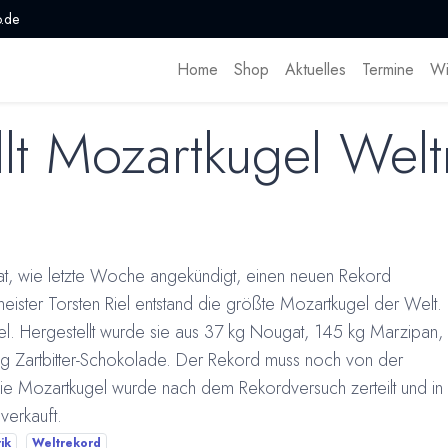
.de
Home
Shop
Aktuelles
Termine
Wi
llt Mozartkugel Welt
t, wie letzte Woche angekündigt, einen neuen Rekord
rmeister Torsten Riel entstand die größte Mozartkugel der Welt.
l. Hergestellt wurde sie aus 37 kg Nougat, 145 kg Marzipan,
kg Zartbitter-Schokolade. Der Rekord muss noch von der
Die Mozartkugel wurde nach dem Rekordversuch zerteilt und in
verkauft.
ik
Weltrekord