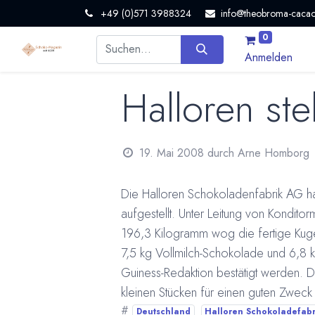
+49 (0)571 3988324
info@theobroma-cacao
0
Anmelden
Halloren ste
19. Mai 2008
durch
Arne Homborg
Die Halloren Schokoladenfabrik AG ha
aufgestellt. Unter Leitung von Kondito
196,3 Kilogramm wog die fertige Kuge
7,5 kg Vollmilch-Schokolade und 6,8 
Guiness-Redaktion bestätigt werden. 
kleinen Stücken für einen guten Zweck 
#
Deutschland
Halloren Schokoladefabr