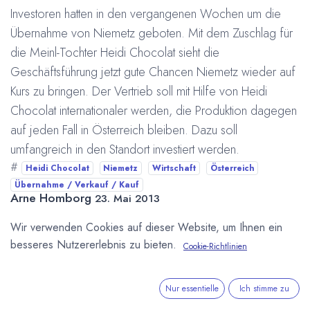
Investoren hatten in den vergangenen Wochen um die
Übernahme von Niemetz geboten. Mit dem Zuschlag für
die Meinl-Tochter Heidi Chocolat sieht die
Geschäftsführung jetzt gute Chancen Niemetz wieder auf
Kurs zu bringen. Der Vertrieb soll mit Hilfe von Heidi
Chocolat internationaler werden, die Produktion dagegen
auf jeden Fall in Österreich bleiben. Dazu soll
umfangreich in den Standort investiert werden.
#
Heidi Chocolat
Niemetz
Wirtschaft
Österreich
Übernahme / Verkauf / Kauf
Arne Homborg
23. Mai 2013
Wir verwenden Cookies auf dieser Website, um Ihnen ein
besseres Nutzererlebnis zu bieten.
Cookie-Richtlinien
DIESEN BEITRAG TEILEN
Nur essentielle
Ich stimme zu