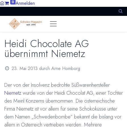
0
Anmelden
Heidi Chocolate AG
übernimmt Niemetz
23. Mai 2013
durch
Arne Homborg
Der von der Insolvenz bedrohte Süßwarenhersteller
Niemetz
wurde von der Heidi Chocolat AG, einer Tochter
des
Meinl Konzerns übernommen. Die österreichische
Firma Niemetz ist vor allem für seine Schokoküsse unter
dem Namen „Schwedenbombe“ bekannt die bislang vor
allem in Österreich vertrieben werden. Mehrere