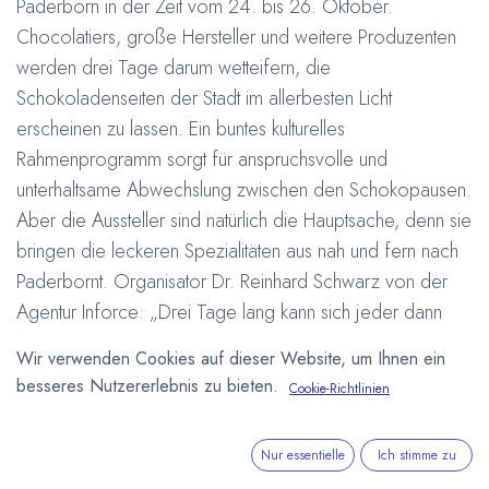
Paderborn in der Zeit vom 24. bis 26. Oktober.
Chocolatiers, große Hersteller und weitere Produzenten
werden drei Tage darum wetteifern, die
Schokoladenseiten der Stadt im allerbesten Licht
erscheinen zu lassen. Ein buntes kulturelles
Rahmenprogramm sorgt für anspruchsvolle und
unterhaltsame Abwechslung zwischen den Schokopausen.
Aber die Aussteller sind natürlich die Hauptsache, denn sie
bringen die leckeren Spezialitäten aus nah und fern nach
Paderbornt. Organisator Dr. Reinhard Schwarz von der
Agentur Inforce: „Drei Tage lang kann sich jeder dann
davon überzeugen, dass Schokolade nicht gleich
Wir verwenden Cookies auf dieser Website, um Ihnen ein
Schokolade ist, welche unübersehbare Vielfalt an Sorten,
besseres Nutzererlebnis zu bieten.
Cookie-Richtlinien
Arten und Geschmacksrichtungen es mittlerweile gibt und
wie die verführerischen Köstlichkeiten produziert werden.“
Nur essentielle
Ich stimme zu
Einer der Aussteller ist der Mindener Chocolatier Arne