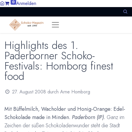
0
Anmelden
Highlights des 1.
Paderborner Schoko-
Festivals: Homborg finest
food
27. August 2008
durch
Arne Homborg
Mit Büffelmilch, Wacholder und Honig-Orange: Edel-
Schokolade made in Minden.
Paderborn (IP)
.
Ganz im
Zeichen der süßen Schokoladenwunder steht die Stadt