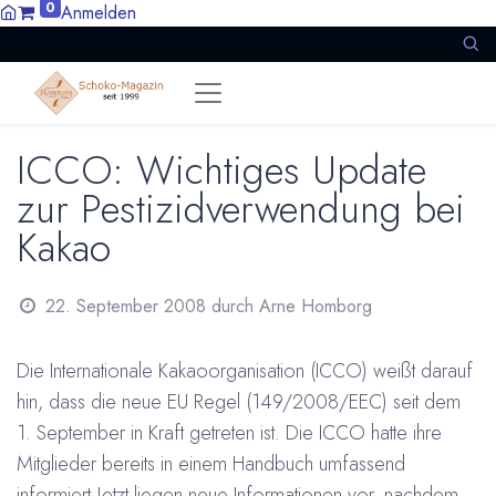
0
Anmelden
ICCO: Wichtiges Update
zur Pestizidverwendung bei
Kakao
22. September 2008
durch
Arne Homborg
Die Internationale Kakaoorganisation (ICCO) weißt darauf
hin, dass die neue EU Regel (149/2008/EEC) seit dem
1. September in Kraft getreten ist. Die ICCO hatte ihre
Mitglieder bereits in einem Handbuch umfassend
informiert Jetzt liegen neue Informationen vor, nachdem