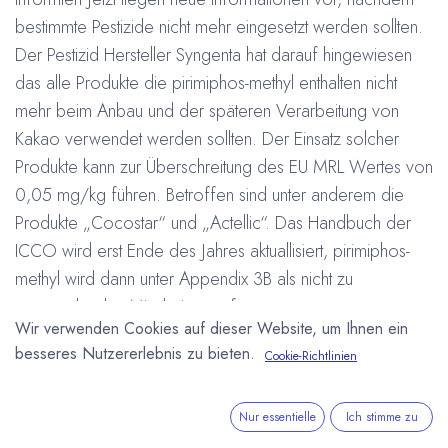
bestimmte Pestizide nicht mehr eingesetzt werden sollten.
Der Pestizid Hersteller Syngenta hat darauf hingewiesen
das alle Produkte die pirimiphos-methyl enthalten nicht
mehr beim Anbau und der späteren Verarbeitung von
Kakao verwendet werden sollten. Der Einsatz solcher
Produkte kann zur Überschreitung des EU MRL Wertes von
0,05 mg/kg führen. Betroffen sind unter anderem die
Produkte „Cocostar“ und „Actellic“. Das Handbuch der
ICCO wird erst Ende des Jahres aktuallisiert, pirimiphos-
methyl wird dann unter Appendix 3B als nicht zu
verwendendes Mittel eingestuft.
Wir verwenden Cookies auf dieser Website, um Ihnen ein
#
Europäische Union
besseres Nutzererlebnis zu bieten.
Cookie-Richtlinien
International Cocoa Organization (ICCO)
Jura
Kakaoanbau
Arne Homborg
22. September 2008
Nur essentielle
Ich stimme zu